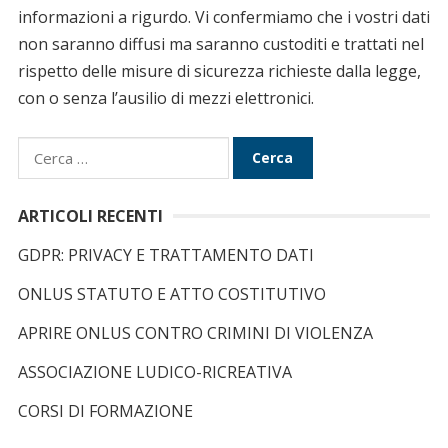
informazioni a rigurdo. Vi confermiamo che i vostri dati
non saranno diffusi ma saranno custoditi e trattati nel
rispetto delle misure di sicurezza richieste dalla legge,
con o senza l’ausilio di mezzi elettronici.
R
i
c
ARTICOLI RECENTI
e
GDPR: PRIVACY E TRATTAMENTO DATI
r
c
ONLUS STATUTO E ATTO COSTITUTIVO
a
APRIRE ONLUS CONTRO CRIMINI DI VIOLENZA
p
e
ASSOCIAZIONE LUDICO-RICREATIVA
r
CORSI DI FORMAZIONE
: