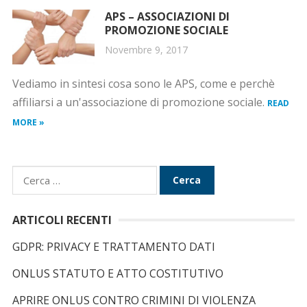
APS – ASSOCIAZIONI DI
PROMOZIONE SOCIALE
Novembre 9, 2017
Vediamo in sintesi cosa sono le APS, come e perchè
affiliarsi a un'associazione di promozione sociale.
READ
MORE »
R
i
c
ARTICOLI RECENTI
e
GDPR: PRIVACY E TRATTAMENTO DATI
r
c
ONLUS STATUTO E ATTO COSTITUTIVO
a
APRIRE ONLUS CONTRO CRIMINI DI VIOLENZA
p