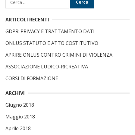
i
c
ARTICOLI RECENTI
e
GDPR: PRIVACY E TRATTAMENTO DATI
r
c
ONLUS STATUTO E ATTO COSTITUTIVO
a
APRIRE ONLUS CONTRO CRIMINI DI VIOLENZA
p
e
ASSOCIAZIONE LUDICO-RICREATIVA
r
CORSI DI FORMAZIONE
:
ARCHIVI
Giugno 2018
Maggio 2018
Aprile 2018