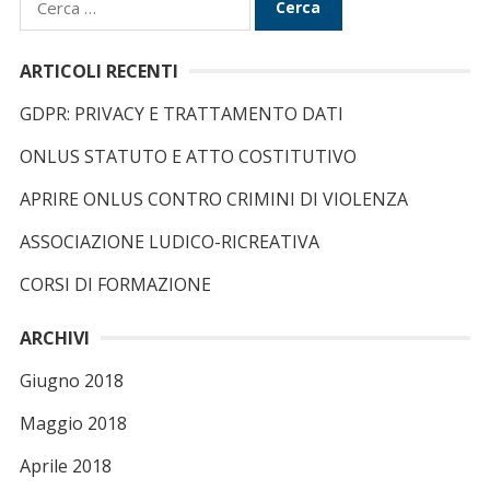
i
c
ARTICOLI RECENTI
e
GDPR: PRIVACY E TRATTAMENTO DATI
r
c
ONLUS STATUTO E ATTO COSTITUTIVO
a
APRIRE ONLUS CONTRO CRIMINI DI VIOLENZA
p
e
ASSOCIAZIONE LUDICO-RICREATIVA
r
CORSI DI FORMAZIONE
:
ARCHIVI
Giugno 2018
Maggio 2018
Aprile 2018