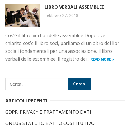
LIBRO VERBALI ASSEMBLEE
Febbraio 27, 2018
Cos’è il libro verbali delle assemblee Dopo aver
chiarito cos’è il libro soci, parliamo di un altro dei libri
sociali fondamentali per una associazione, il libro
verbali delle assemblee. Il registro dei...
READ MORE »
R
i
c
ARTICOLI RECENTI
e
GDPR: PRIVACY E TRATTAMENTO DATI
r
c
ONLUS STATUTO E ATTO COSTITUTIVO
a