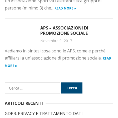
un’Associazione Sportiva Dilettantistica gruppi di
persone (minimo 3) che...
READ MORE »
APS – ASSOCIAZIONI DI
PROMOZIONE SOCIALE
Novembre 9, 2017
Vediamo in sintesi cosa sono le APS, come e perchè
affiliarsi a un'associazione di promozione sociale.
READ
MORE »
R
i
c
ARTICOLI RECENTI
e
GDPR: PRIVACY E TRATTAMENTO DATI
r