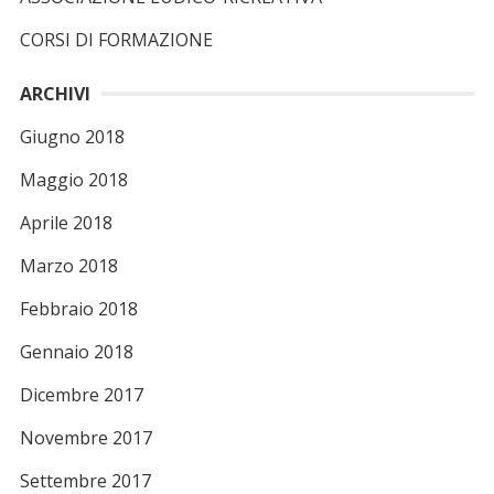
R
r
CORSI DI FORMAZIONE
T
:
I
ARCHIVI
C
Giugno 2018
O
L
Maggio 2018
I
Aprile 2018
Marzo 2018
Febbraio 2018
Gennaio 2018
Dicembre 2017
Novembre 2017
Settembre 2017