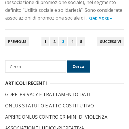
(associazione di promozione sociale), nel segmento
definito “Utilità sociale e solidarietà”. Sono considerate
associazioni di promozione sociale di...
READ MORE »
N
PREVIOUS
1
2
3
4
5
SUCCESSIVI
A
V
I
R
G
i
A
c
ARTICOLI RECENTI
Z
e
GDPR: PRIVACY E TRATTAMENTO DATI
I
r
O
c
ONLUS STATUTO E ATTO COSTITUTIVO
N
a
APRIRE ONLUS CONTRO CRIMINI DI VIOLENZA
E
p
A
e
ASSOCIAZIONE LUDICO-RICREATIVA